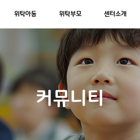
위탁아동
위탁부모
센터소개
커뮤니티