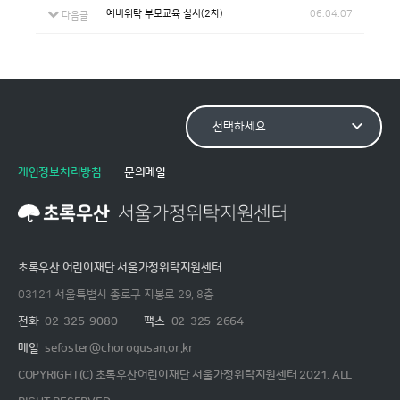
예비위탁 부모교육 실시(2차)
06.04.07
다음글
개인정보처리방침
문의메일
초록우산 어린이재단 서울가정위탁지원센터
03121 서울특별시 종로구 지봉로 29, 8층
전화
02-325-9080
팩스
02-325-2664
메일
sefoster@chorogusan.or.kr
COPYRIGHT(C) 초록우산어린이재단 서울가정위탁지원센터 2021. ALL