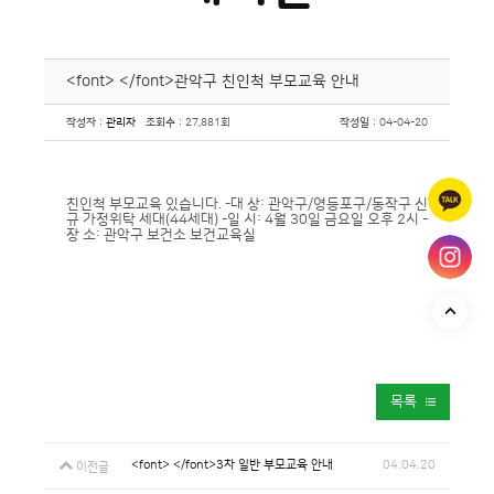
<font> </font>관악구 친인척 부모교육 안내
작성자
:
관리자
조회수
: 27,881회
작성일
: 04-04-20
친인척 부모교육 있습니다. -대 상: 관악구/영등포구/동작구 신
규 가정위탁 세대(44세대) -일 시: 4월 30일 금요일 오후 2시 -
장 소: 관악구 보건소 보건교육실
목록
<font> </font>3차 일반 부모교육 안내
04.04.20
이전글