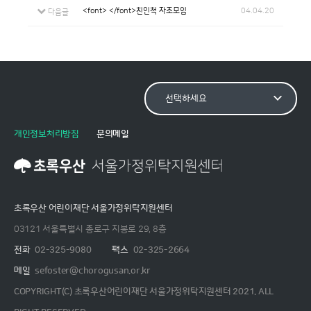
<font> </font>친인척 자조모임
04.04.20
다음글
개인정보처리방침
문의메일
초록우산 어린이재단 서울가정위탁지원센터
03121 서울특별시 종로구 지봉로 29, 8층
전화
02-325-9080
팩스
02-325-2664
메일
sefoster@chorogusan.or.kr
COPYRIGHT(C) 초록우산어린이재단 서울가정위탁지원센터 2021. ALL