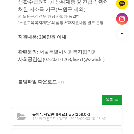
생활수급권자
·
차상위계층 및 긴급 상황에
처한 저소득 가구
(
노원구 제외
)
※
노원구의 경우 해당 사업과 동일한
‘
노원교육복지재단
’
의 삼정
SOS
지원사업 별도 운영
지원내용: 200만원 이내
서울특별시사회복지협의회
관련문의:
사회공헌실
(
02-2021-1763, hse51@s-win.kr)
붙임파일 다운로드 ↓
↓
↓
목록
붙임1. 사업안내자료.hwp
(268.0K)
154회 다운로드 | DATE : 2025-09-03 10:43:42