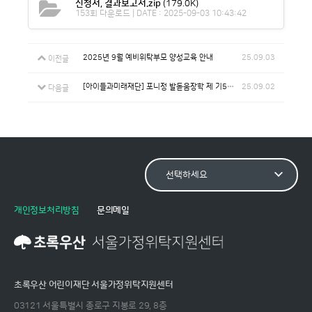
신청서, 결과보고서.zip
(179.0K)
153회 다운로드 | DATE : 2025-09-03 10:43:42
2025년 9월 예비위탁부모 양성교육 안내
25.09.03
이전글
[아이들과미래재단] 포니정 발돋움장학 제 기5 장학생 모집 안내(~9/15까지)
25.09.02
다음글
개인정보처리방침
문의메일
초록우산 어린이재단 서울가정위탁지원센터
03121 서울특별시 종로구 지봉로 29, 8층