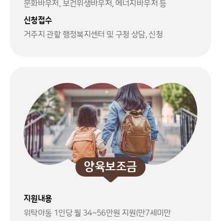
문화바우처, 보건위생바우처, 에너지바우처 등
신청접수
거주지 관할 행정복지센터 및 구청 상담, 신청
양육보조금
지원내용
위탁아동 1인당 월 34~56만원 지원(만7세미만