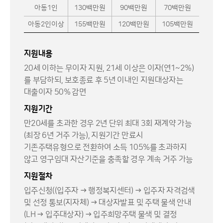
아동1인
130백만원
90백만원
70백만원
아동2인이상
155백만원
120백만원
105백만원
지원내용
20세 이하는 무이자 지원, 21세 이상은 이자(연1~2%)
를 부담하되, 보호종료 후 5년 이내인 지원대상자는
대출이자 50% 감면
지원기간
만20세를 초과한 경우 2년 단위 최대 3회 재계약 가능
(최장 6년 거주 가능), 지원기간 만료시
기존주택유형으로 전환하여 소득 105%를 초과하지
않고 영구임대 자산기준을 충족할 경우 계속 거주 가능
지원절차
입주신청((입주자 → 행정복지센터) → 입주자 자격검색
및 선정 통보(지자체) → 대상자발표 및 주택 물색 안내
(LH → 입주대상자) → 입주희망주택 물색 및 결정