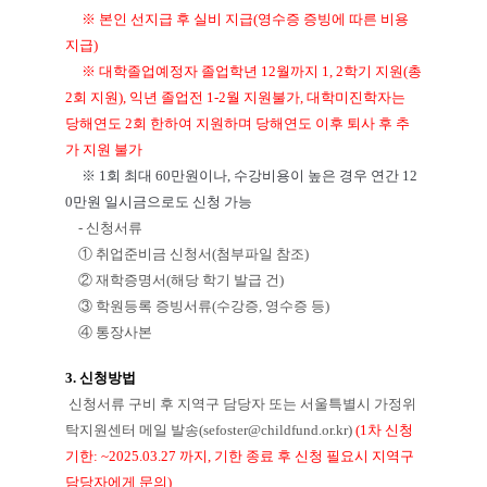
※ 본인 선지급 후 실비 지급(영수증 증빙에 따른 비용
지급)
※ 대학졸업예정자
졸업학년 12월까지 1, 2학기 지원(총
2회 지원), 익년 졸업전 1-2월 지원불가, 대학미진학자는
당해연도 2회 한하여 지원하며 당해연도 이후 퇴사 후 추
가 지원 불가
※ 1회 최대 60만원이나, 수강비용이 높은 경우 연간 12
0만원 일시금으로도 신청 가능
- 신청서류
①
취업준비금 신청서(첨부파일 참조)
②
재학증명서(해당 학기 발급 건)
③
학원등록 증빙서류(수강증, 영수증 등)
④
통장사본
3. 신청방법
신청서류 구비 후 지역구 담당자 또는 서울특별시 가정위
탁지원센터 메일 발송(sefoster@childfund.or.kr)
(1차 신청
기한: ~
2025.03.27 까지, 기한 종료 후 신청 필요시 지역구
담당자에게 문의)