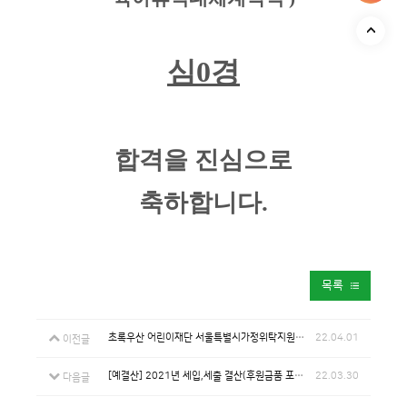
심
0
경
합격을 진심으로
축하합니다
.
목록
초록우산 어린이재단 서울특별시가정위탁지원센터 상담원 육아휴직대체계약직 서류전형 합격자 안내
22.04.01
이전글
[예결산] 2021년 세입,세출 결산(후원금품 포함) 및 사용결과보고서 2021년 3차 추경예산 공고
22.03.30
다음글