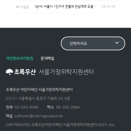
(상시) 서울시 1인가구 전월세 안심계약 도움서비스
26.04.06
다음글
개인정보처리방침
문의메일
초록우산 어린이재단 서울가정위탁지원센터
03121 서울특별시 종로구 지봉로 29, 8층
전화
02-325-9080
팩스
02-325-2664
메일
sefoster@chorogusan.or.kr
COPYRIGHT(C) 초록우산어린이재단 서울가정위탁지원센터 2021. ALL