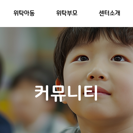
위탁아동
위탁부모
센터소개
커뮤니티