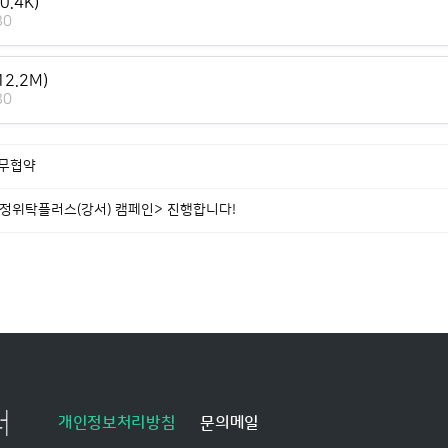
0.4K)
30
12.2M)
30
업무협약
가정위탁플러스(강서) 캠페인> 진행합니다!
개인정보처리방침
문의메일