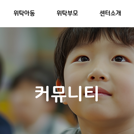
위탁아동
위탁부모
센터소개
커뮤니티