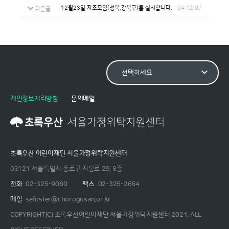
12월23일 자조모임(성북,강북구)를 실시합니다.
04.12.07
다음글
개인정보처리방침
문의메일
초록우산 어린이재단 서울가정위탁지원센터
03121 서울특별시 종로구 지봉로 29, 8층
전화
02-325-9080
팩스
02-325-2664
메일
sefoster@chorogusan.or.kr
COPYRIGHT(C) 초록우산어린이재단 서울가정위탁지원센터 2021. ALL