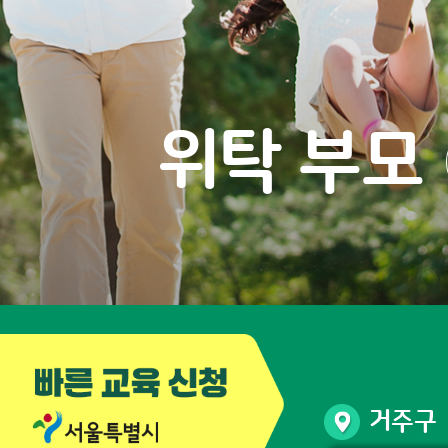
위탁 부모
거주구